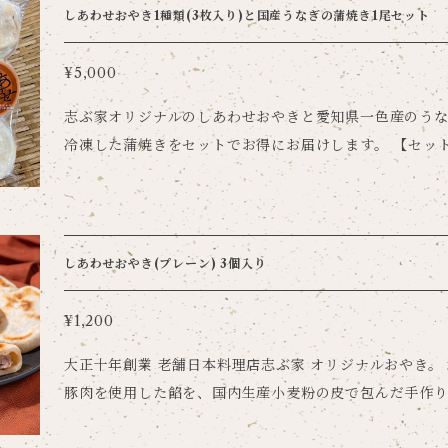
しあわせおやき1種類(3枚入り)と国産うなぎの蒲焼き1尾セット
¥5,000
志ぶ家オリジナルのしあわせおやきと愛知県一色産のう
冷凍した蒲焼きをセットでお得にお届けします。 【セット内容】 ・しあわせおや
き1種(3枚入り)プレーン ・国産うなぎの蒲焼き(タレ・山椒付き) 【
て】 冷凍便にてお届けします。
しあわせおやき(プレーン) 3個入り
¥1,200
大正十年創業 老舗日本料理店志ぶ家 オリジナルおやき。
豚肉を使用した餡を、国内生産小麦粉の皮で包んだ手作
お届けします。 食材を余すことなく活用し「感謝の気持