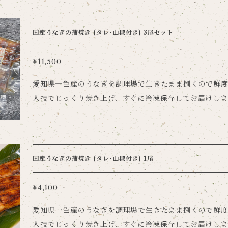
しあわせ、農業生産者の皆様、ご縁のある全ての方々の
した。 【使用食材】 A5ランク与一和牛挽肉・那須ブランド豚挽肉・国内生産小
麦粉 【お召し上がり方】 ・解凍してから真空パックのまま電子レンジ500Wで一
国産うなぎの蒲焼き (タレ･山椒付き) 3尾セット
枚30秒を目安として加熱してください。 (様子を見なが
しすぎると破裂する恐れがあります。) ・フライパンで
¥11,500
ないようにじっくり裏返しながら温めてください。 ・中
愛知県一色産のうなぎを調理場で生きたまま捌くので鮮度
すが、お好みで醤油やポン酢などをつけてお召し上がりください。 
人技でじっくり焼き上げ、すぐに冷凍保存してお届けしま
製造日から6ヶ月 【配送について】 冷凍便にてお届け
ので、解凍・加熱するだけで自宅でも手軽に焼き立ての
ただけます。 ふっくらとした国産うなぎならではの美味
い。 【配送について】 冷凍便にてお届けします。
国産うなぎの蒲焼き (タレ･山椒付き) 1尾
¥4,100
愛知県一色産のうなぎを調理場で生きたまま捌くので鮮度
人技でじっくり焼き上げ、すぐに冷凍保存してお届けしま