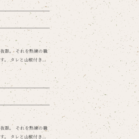
しあわせを願って作りま
ら温めてください。加熱
温める場合は、弱火で焦げ
の餡に味はついておりま
抜群。 それを熟練の職
【賞味期限】
す。 タレと山椒付きな
します。
うなぎをお召し上がりい
しさをぜひご堪能くださ
抜群。 それを熟練の職
す。 タレと山椒付きな