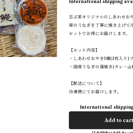
International shipping ava
志ぶ家オリジナルのしあわせお
産のうなぎを丁寧に焼き上げて
セットでお得にお届けします。
【セット内容】
・しあわせおやき1種(3枚入り)
・国産うなぎの蒲焼き(タレ・山
【配送について】
冷凍便にてお届けします。
International shippin
Add to car