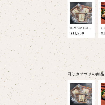
国産うなぎの蒲
し
焼き (タレ･山椒
(
¥11,500
¥1
付き) 3尾セット
入
同じカテゴリの商品