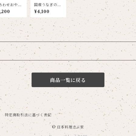
あわせおやき
国産うなぎの蒲
プレーン) 3個
焼き (タレ･山椒
,200
¥4,100
り
付き) 1尾
商品一覧に戻る
特定商取引法に基づく表記
© 日本料理志ぶ家