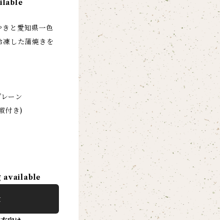
ilable
やきと愛知県一色
冷凍した蒲焼きを
プレーン
椒付き)
g available
t