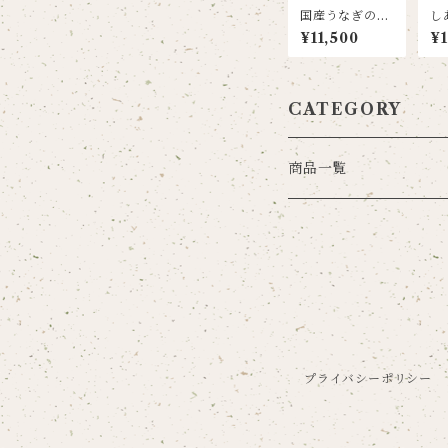
国産うなぎの蒲
し
焼き (タレ･山椒
(
¥11,500
¥1
付き) 3尾セット
入
CATEGORY
商品一覧
しあわせおやき
うなぎの蒲焼き
セット商品
プライバシーポリシー