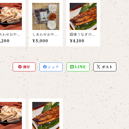
あわせおやき
しあわせおやき
国産うなぎの蒲
プレーン) 3個
1種類(3枚入り)
焼き (タレ･山椒
,200
¥5,000
¥4,100
り
と国産うなぎの
付き) 1尾
蒲焼き1尾セッ
ト
保存
シェア
LINE
ポスト